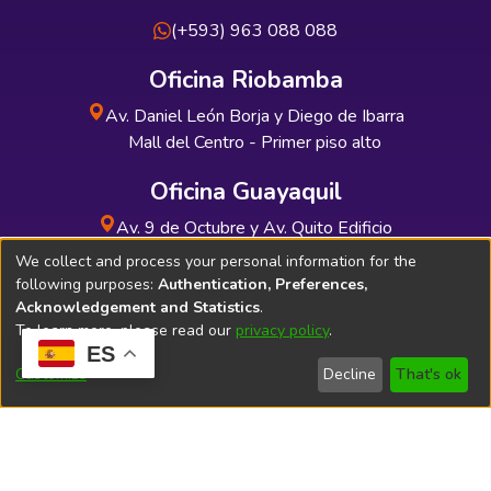
(+593) 963 088 088
Oficina Riobamba
Av. Daniel León Borja y Diego de Ibarra
Mall del Centro - Primer piso alto
Oficina Guayaquil
Av. 9 de Octubre y Av. Quito Edificio
INDUAUTO - Planta baja
We collect and process your personal information for the
following purposes:
Authentication, Preferences,
Acknowledgement and Statistics
.
To learn more, please read our
privacy policy
.
ES
Soporte Técnico
Bibliolatino.com
Customize
Decline
That's ok