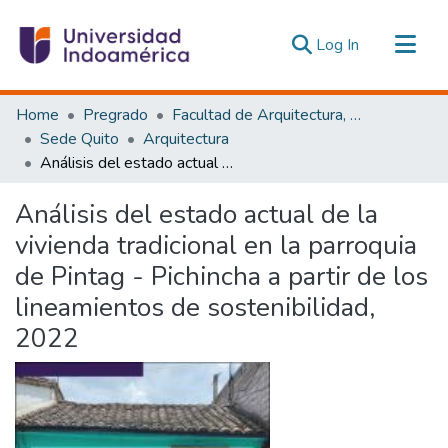
(current)
Log In
Communities & Collections
Home
Pregrado
Facultad de Arquitectura, Artes y Diseño
All of DSpace
Sede Quito
Arquitectura
Análisis del estado actual de la vivienda tradicional en la parroquia de Pintag - Pichincha a partir de los lineamientos de sostenibilidad, 2022
Statistics
Estadísticas Externas
Análisis del estado actual de la
vivienda tradicional en la parroquia
de Pintag - Pichincha a partir de los
lineamientos de sostenibilidad,
2022