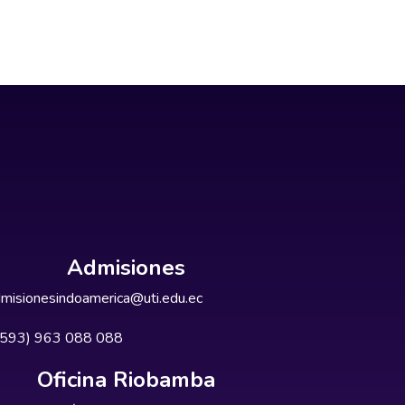
Admisiones
misionesindoamerica@uti.edu.ec
+593) 963 088 088
Oficina Riobamba