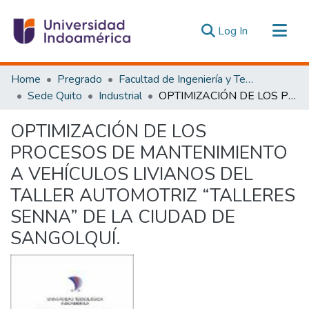
(current)
Log In
Communities & Collections
Home
Pregrado
Facultad de Ingeniería y Tecnologías de la Información y la Comunicación
All of DSpace
Sede Quito
Industrial
OPTIMIZACIÓN DE LOS PROCESOS DE MANTENIMIENTO A VEHÍCULOS LIVIANOS DEL TALLER AUTOMOTRIZ “TALLERES SENNA” DE LA CIUDAD DE SANGOLQUÍ.
Statistics
OPTIMIZACIÓN DE LOS
Estadísticas Externas
PROCESOS DE MANTENIMIENTO
A VEHÍCULOS LIVIANOS DEL
TALLER AUTOMOTRIZ “TALLERES
SENNA” DE LA CIUDAD DE
SANGOLQUÍ.