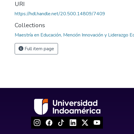
URI
https://hdl.handle.net/20.500.14809/7409
Collections
Maestría en Educación, Mención Innovación y Liderazgo E
Full item page