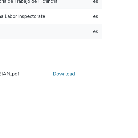
oria de Trabajo de Pichincha
es
cha Labor Inspectorate
es
es
AN..pdf
Download