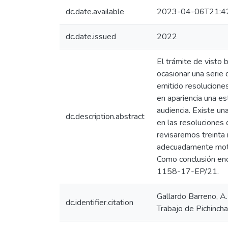
dc.date.available
2023-04-06T21:4
dc.date.issued
2022
El trámite de visto
ocasionar una serie 
emitido resolucione
en apariencia una es
audiencia. Existe un
dc.description.abstract
en las resoluciones d
revisaremos treinta 
adecuadamente motiv
Como conclusión enc
1158-17-EP/21.
Gallardo Barreno, A.
dc.identifier.citation
Trabajo de Pichincha