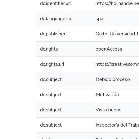
dc.identifier.uri
https://hdl.handle
dc.language.iso
spa
dc.publisher
Quito: Universidad 
dc.rights
openAccess
dc.rights.uri
https://creativecom
dc.subject
Debido proceso
dc.subject
Motivación
dc.subject
Visto bueno
dc.subject
Inspectoría del Trab