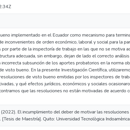
2:34Z
 bueno implementado en el Ecuador como mecanismo para terminar
de inconvenientes de orden económico, laboral y social para la p
s por parte de la inspectoría de trabajo en las que no se motiva
tructura adecuada, sin embargo, dejan de lado el correcto anális
a incorrecta subsunción de los aportes probatorios en la norma obj
e visto bueno. En la presente Investigación Científica, utilizaremo
resoluciones de visto bueno emitidas por los inspectores de traba
adas, y qué efectos jurídicos, económicos y sociales ocasionaron
ontramos que las resoluciones no están motivadas de acuerdo co
 (2022). El incumplimiento del deber de motivar las resoluciones
. [Tesis de Maestría]. Quito: Universidad Tecnològica Indoamèrica