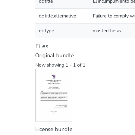
dc.title
El incumplimiento de
dc.title.alternative
Failure to comply wi
dc.type
masterThesis
Files
Original bundle
Now showing
1 - 1 of 1
License bundle