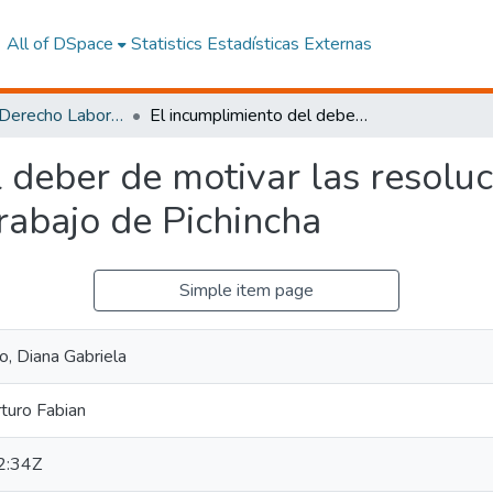
All of DSpace
Statistics
Estadísticas Externas
Maestría en Derecho Laboral y Seguridad Social
El incumplimiento del deber de motivar las resoluciones de visto bueno en la Inspectoria de Trabajo de Pichincha
 deber de motivar las resolu
Trabajo de Pichincha
Simple item page
, Diana Gabriela
rturo Fabian
2:34Z