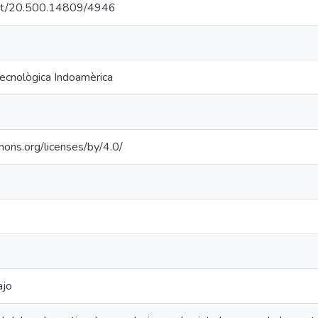
.net/20.500.14809/4946
Tecnològica Indoamèrica
mons.org/licenses/by/4.0/
ajo