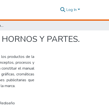
Log In
Diseño de marca para los productos de la empresa HORNOS Y PARTES.
esa HORNOS Y PARTES.
 los productos de la
onceptos, procesos y
constituir el manual
 gráficas, cromáticas
nes publicitarias que
 la marca.
Rediseño