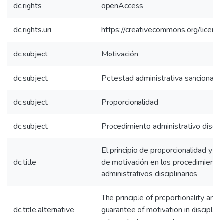
dc.rights
openAccess
dc.rights.uri
https://creativecommons.org/licens
dc.subject
Motivación
dc.subject
Potestad administrativa sancionad
dc.subject
Proporcionalidad
dc.subject
Procedimiento administrativo discip
El principio de proporcionalidad y l
dc.title
de motivación en los procedimient
administrativos disciplinarios
The principle of proportionality and
dc.title.alternative
guarantee of motivation in disciplin