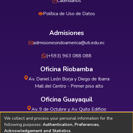
Calendarios
Política de Uso de Datos
Admisiones
admisionesindoamerica@uti.edu.ec
(+593) 963 088 088
Oficina Riobamba
Av. Daniel León Borja y Diego de Ibarra
Mall del Centro - Primer piso alto
Oficina Guayaquil
Av. 9 de Octubre y Av. Quito Edificio
INDUAUTO - Planta baja
We collect and process your personal information for the
following purposes:
Authentication, Preferences,
Acknowledgement and Statistics
.