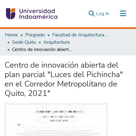
(current)
Log In
Communities & Collections
Home
Pregrado
Facultad de Arquitectura, Artes y Diseño
All of DSpace
Sede Quito
Arquitectura
Centro de innovación abierta del plan parcial "Luces del Pichincha" en el Corredor Metropolitano de Quito, 2021"
Statistics
Estadísticas Externas
Centro de innovación abierta del
plan parcial "Luces del Pichincha"
en el Corredor Metropolitano de
Quito, 2021"