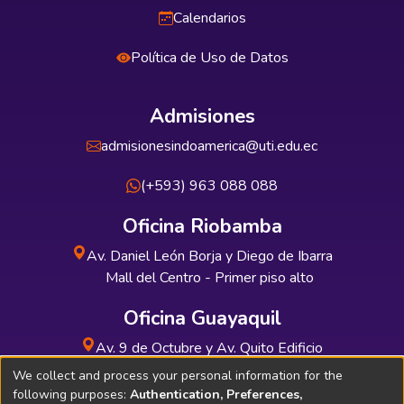
Calendarios
Política de Uso de Datos
Admisiones
admisionesindoamerica@uti.edu.ec
(+593) 963 088 088
Oficina Riobamba
Av. Daniel León Borja y Diego de Ibarra
Mall del Centro - Primer piso alto
Oficina Guayaquil
Av. 9 de Octubre y Av. Quito Edificio
INDUAUTO - Planta baja
We collect and process your personal information for the
following purposes:
Authentication, Preferences,