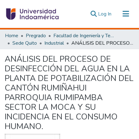
(current)
Log In
Communities & Collections
Home
Pregrado
Facultad de Ingeniería y Tecnologías de la Información y la Comunicación
All of DSpace
Sede Quito
Industrial
ANÁLISIS DEL PROCESO DE DESINFECCIÓN DEL AGUA EN LA PLANTA DE POTABILIZACIÓN DEL CANTÓN RUMIÑAHUI PARROQUIA RUMIPAMBA SECTOR LA MOCA Y SU INCIDENCIA EN EL CONSUMO HUMANO.
Statistics
ANÁLISIS DEL PROCESO DE
Estadísticas Externas
DESINFECCIÓN DEL AGUA EN LA
PLANTA DE POTABILIZACIÓN DEL
CANTÓN RUMIÑAHUI
PARROQUIA RUMIPAMBA
SECTOR LA MOCA Y SU
INCIDENCIA EN EL CONSUMO
HUMANO.