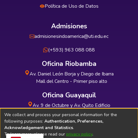
Política de Uso de Datos
Admisiones
admisionesindoamerica@uti.edu.ec
(+593) 963 088 088
Oficina Riobamba
Av. Daniel León Borja y Diego de Ibarra
Mall del Centro - Primer piso alto
Oficina Guayaquil
Av. 9 de Octubre y Av. Quito Edificio
INDUAUTO - Planta baja
We collect and process your personal information for the
following purposes:
Authentication, Preferences,
Acknowledgement and Statistics
.
To learn more, please read our
privacy policy
.