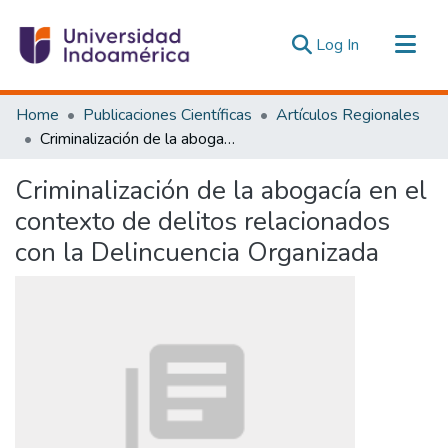
(current)
Log In
Communities & Collections
Home
Publicaciones Científicas
Artículos Regionales
All of DSpace
Criminalización de la abogacía en el contexto de delitos relacionados con la Delincuencia Organizada
Statistics
Criminalización de la abogacía en el
Estadísticas Externas
contexto de delitos relacionados
con la Delincuencia Organizada