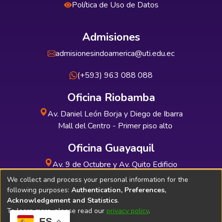
Política de Uso de Datos
Admisiones
admisionesindoamerica@uti.edu.ec
(+593) 963 088 088
Oficina Riobamba
Av. Daniel León Borja y Diego de Ibarra
Mall del Centro - Primer piso alto
Oficina Guayaquil
Av. 9 de Octubre y Av. Quito Edificio
INDUAUTO - Planta baja
We collect and process your personal information for the
following purposes:
Authentication, Preferences,
Acknowledgement and Statistics
.
To learn more, please read our
privacy policy
.
ES