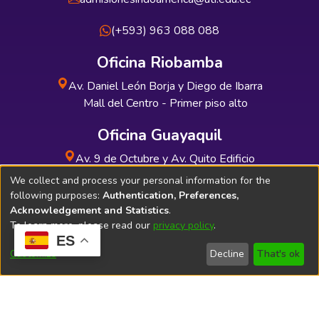
(+593) 963 088 088
Oficina Riobamba
Av. Daniel León Borja y Diego de Ibarra
Mall del Centro - Primer piso alto
Oficina Guayaquil
Av. 9 de Octubre y Av. Quito Edificio
INDUAUTO - Planta baja
We collect and process your personal information for the
following purposes:
Authentication, Preferences,
Acknowledgement and Statistics
.
To learn more, please read our
privacy policy
.
ES
Soporte Técnico
Bibliolatino.com
Customize
Decline
That's ok