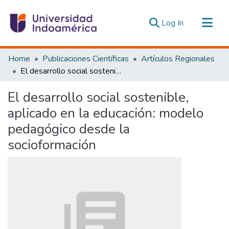
(current)
Log In
Communities & Collections
Home
Publicaciones Científicas
Artículos Regionales
All of DSpace
El desarrollo social sostenible, aplicado en la educación: modelo pedagógico desde la socioformación
Statistics
El desarrollo social sostenible,
Estadísticas Externas
aplicado en la educación: modelo
pedagógico desde la
socioformación