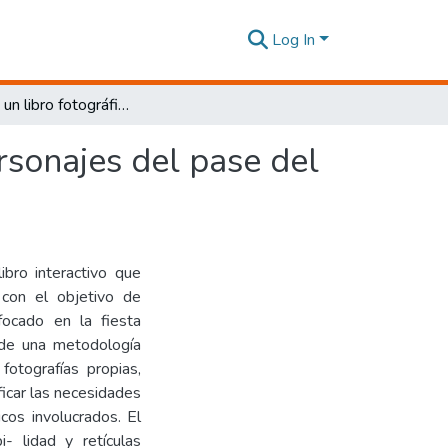
Log In
Diseño de un libro fotográfico interactivo de los personajes del pase del niño en Riobamba Ecuador, 2025
ersonajes del pase del
ibro interactivo que
 con el objetivo de
nfocado en la fiesta
sde una metodología
 fotografías propias,
ificar las necesidades
icos involucrados. El
i- lidad y retículas