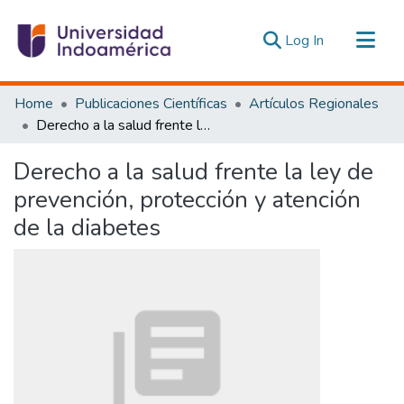
(current)
Log In
Communities & Collections
Home
Publicaciones Científicas
Artículos Regionales
All of DSpace
Derecho a la salud frente la ley de prevención, protección y atención de la diabetes
Statistics
Derecho a la salud frente la ley de
Estadísticas Externas
prevención, protección y atención
de la diabetes