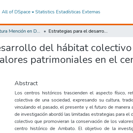
All of DSpace
Statistics
Estadísticas Externas
Arquitectura Mención en Desarrollo Urbanístico y Ordenamiento Territorial
Estrategias para el desarrollo del hábitat colectivo a partir de la conservación de los valores patrimoniales en el centro histórico de Ambato
sarrollo del hábitat colectivo 
alores patrimoniales en el cen
Abstract
Los centros históricos trascienden el aspecto físico, r
colectiva de una sociedad, expresando su cultura, tradi
vinculando el pasado, el presente y el futuro de manera 
de investigación abordó las limitadas estrategias para el d
colectivo que promovieran la conservación de los valores
centro histórico de Ambato. El objetivo de la investi