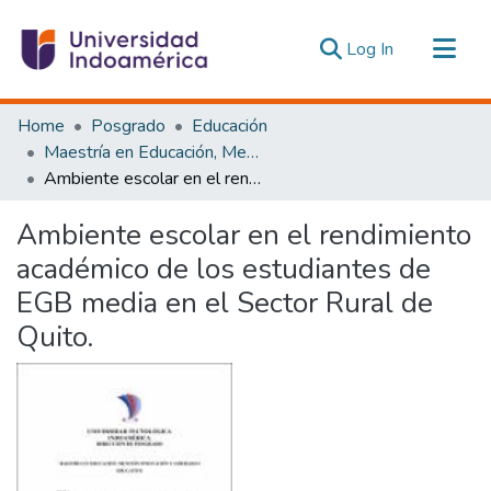
(current)
Log In
Communities & Collections
Home
Posgrado
Educación
All of DSpace
Maestría en Educación, Mención Innovación y Liderazgo Educativo
Ambiente escolar en el rendimiento académico de los estudiantes de EGB media en el Sector Rural de Quito.
Statistics
Estadísticas Externas
Ambiente escolar en el rendimiento
académico de los estudiantes de
EGB media en el Sector Rural de
Quito.