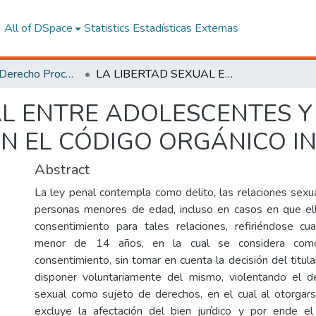
All of DSpace
Statistics
Estadísticas Externas
Maestría en Derecho Procesal, Mención Derecho Penal
LA LIBERTAD SEXUAL ENTRE ADOLESCENTES Y SU NO RECONOCIMIENTO EN EL CÓDIGO ORGÁNICO INTEGRAL PENAL
AL ENTRE ADOLESCENTES Y
N EL CÓDIGO ORGÁNICO I
Abstract
La ley penal contempla como delito, las relaciones sex
personas menores de edad, incluso en casos en que el
consentimiento para tales relaciones, refiriéndose cu
menor de 14 años, en la cual se considera como 
consentimiento, sin tomar en cuenta la decisión del titular
disponer voluntariamente del mismo, violentando el de
sexual como sujeto de derechos, en el cual al otorgar
excluye la afectación del bien jurídico y por ende e