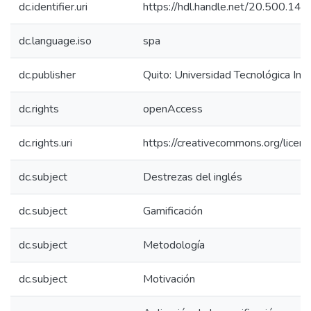
dc.identifier.uri
https://hdl.handle.net/20.500.1
dc.language.iso
spa
dc.publisher
Quito: Universidad Tecnológica In
dc.rights
openAccess
dc.rights.uri
https://creativecommons.org/licens
dc.subject
Destrezas del inglés
dc.subject
Gamificación
dc.subject
Metodología
dc.subject
Motivación