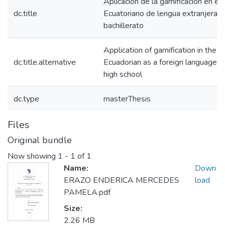
Aplicación de la gamificación en el c
dc.title
Ecuatoriano de lengua extranjera I
bachillerato
Application of gamification in the c
dc.title.alternative
Ecuadorian as a foreign language En
high school
dc.type
masterThesis
Files
Original bundle
Now showing
1 - 1 of 1
Name:
Down
ERAZO ENDERICA MERCEDES
load
PAMELA.pdf
Size:
2.26 MB