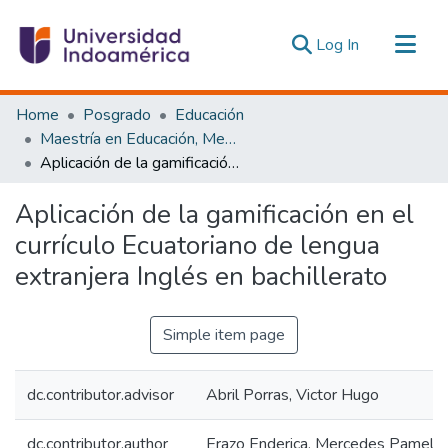
(current)
Log In
Communities & Collections
Home
Posgrado
Educación
All of DSpace
Maestría en Educación, Mención Innovación y Liderazgo Educativo
Aplicación de la gamificación en el currículo Ecuatoriano de lengua extranjera Inglés en bachillerato
Statistics
Estadísticas Externas
Aplicación de la gamificación en el
currículo Ecuatoriano de lengua
extranjera Inglés en bachillerato
Simple item page
dc.contributor.advisor
Abril Porras, Victor Hugo
dc.contributor.author
Erazo Enderica, Mercedes Pamela