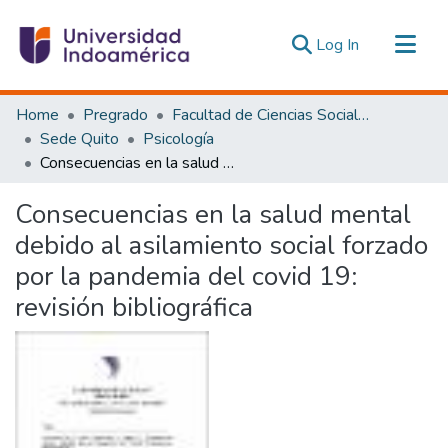
(current)
Log In
Communities & Collections
Home
Pregrado
Facultad de Ciencias Sociales y Humanas
All of DSpace
Sede Quito
Psicología
Consecuencias en la salud mental debido al asilamiento social forzado por la pandemia del covid 19: revisión bibliográfica
Statistics
Estadísticas Externas
Consecuencias en la salud mental
debido al asilamiento social forzado
por la pandemia del covid 19:
revisión bibliográfica