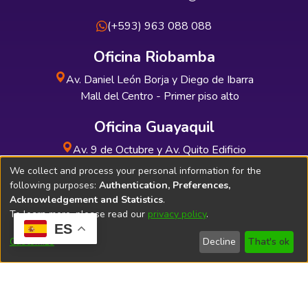
(+593) 963 088 088
Oficina Riobamba
Av. Daniel León Borja y Diego de Ibarra
Mall del Centro - Primer piso alto
Oficina Guayaquil
Av. 9 de Octubre y Av. Quito Edificio
INDUAUTO - Planta baja
We collect and process your personal information for the
following purposes:
Authentication, Preferences,
Acknowledgement and Statistics
.
To learn more, please read our
privacy policy
.
ES
Soporte Técnico
Bibliolatino.com
Customize
Decline
That's ok