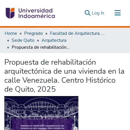
(current)
Log In
Communities & Collections
Home
Pregrado
Facultad de Arquitectura, Artes y Diseño
All of DSpace
Sede Quito
Arquitectura
Propuesta de rehabilitación arquitectónica de una vivienda en la calle Venezuela. Centro Histórico de Quito, 2025
Statistics
Estadísticas Externas
Propuesta de rehabilitación
arquitectónica de una vivienda en la
calle Venezuela. Centro Histórico
de Quito, 2025