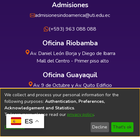
Admisiones
admisionesindoamerica@uti.edu.ec
(+593) 963 088 088
Oficina Riobamba
Av. Daniel León Borja y Diego de Ibarra
Mall del Centro - Primer piso alto
Oficina Guayaquil
Av. 9 de Octubre y Av. Quito Edificio
INDUAUTO - Planta baja
We collect and process your personal information for the
following purposes:
Authentication, Preferences,
Acknowledgement and Statistics
.
To learn more, please read our
privacy policy
.
ES
Soporte Técnico
Bibliolatino.com
Customize
Decline
That's ok