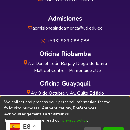
Admisiones
admisionesindoamerica@uti.edu.ec
(+593) 963 088 088
Oficina Riobamba
Av. Daniel León Borja y Diego de Ibarra
Mall del Centro - Primer piso alto
Oficina Guayaquil
Av. 9 de Octubre y Av. Quito Edificio
INDUAUTO - Planta baja
We collect and process your personal information for the
following purposes:
Authentication, Preferences,
Acknowledgement and Statistics
.
To learn more, please read our
privacy policy
.
ES
Soporte Técnico
Bibliolatino.com