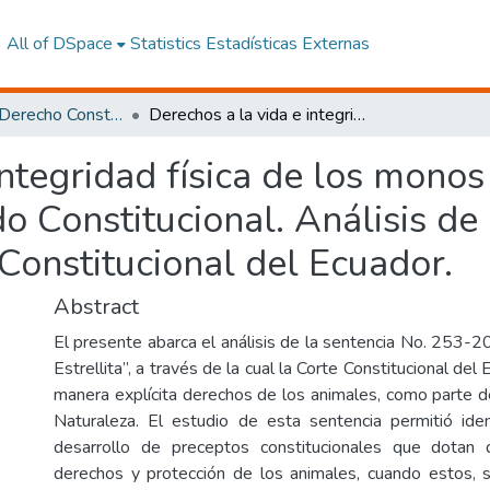
All of DSpace
Statistics
Estadísticas Externas
Maestría en Derecho Constitucional con Mención en Derecho Constitucional
Derechos a la vida e integridad física de los monos chorongos –Lagothrix- en el Estado Constitucional. Análisis de la sentencia No. 253-20-JH/22 de la Corte Constitucional del Ecuador.
integridad física de los mono
do Constitucional. Análisis de
Constitucional del Ecuador.
Abstract
El presente abarca el análisis de la sentencia No. 253
Estrellita”, a través de la cual la Corte Constitucional de
manera explícita derechos de los animales, como parte d
Naturaleza. El estudio de esta sentencia permitió ident
desarrollo de preceptos constitucionales que dotan
derechos y protección de los animales, cuando estos, s