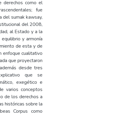
de derechos como el
ascendentales; fue
na del sumak kawsay,
stitucional del 2008,
ad, al Estado y a la
 equilibrio y armonía
imiento de esta y de
 enfoque cualitativo
izada que proyectaron
ló además desde tres
xplicativo que se
tico, exegético e
 de varios conceptos
ido de los derechos a
as históricas sobre la
abeas Corpus como