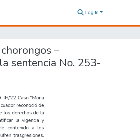
Log In
s chorongos –
 la sentencia No. 253-
-20-JH/22 Caso “Mona
l Ecuador reconoció de
e los derechos de la
ificar la vigencia y
 de contenido a los
ufren trasgresiones.