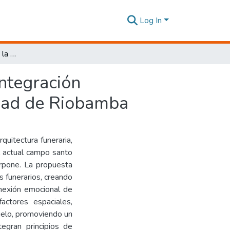
Log In
Experiencia sensorial en la arquitectura funeraria: Integración morfológica y funcional del campo santo de la ciudad de Riobamba
Integración
udad de Riobamba
quitectura funeraria,
l actual campo santo
rpone. La propuesta
s funerarios, creando
onexión emocional de
actores espaciales,
duelo, promoviendo un
tegran principios de