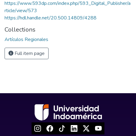
https://www.593dp.com/index.php/593_Digital_Publisher/a
rticle/view/573
https://hdl.handle.net/20.500.14809/4288
Collections
Artículos Regionales
Full item page