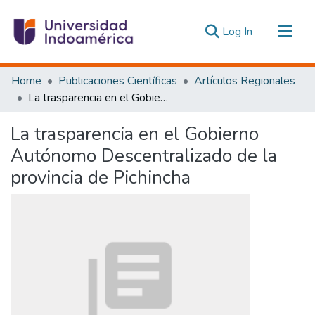
(current)
Log In
Communities & Collections
Home
Publicaciones Científicas
Artículos Regionales
All of DSpace
La trasparencia en el Gobierno Autónomo Descentralizado de la provincia de Pichincha
Statistics
La trasparencia en el Gobierno
Estadísticas Externas
Autónomo Descentralizado de la
provincia de Pichincha