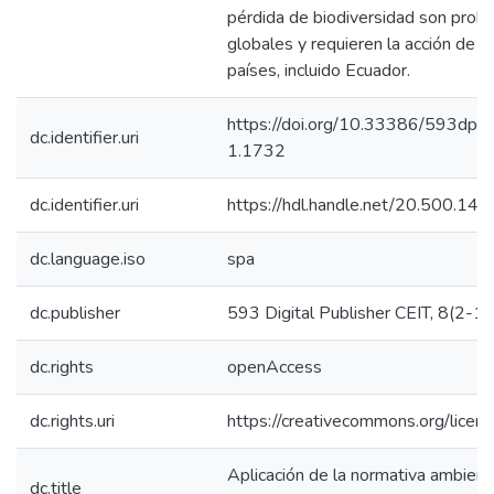
pérdida de biodiversidad son prob
globales y requieren la acción de t
países, incluido Ecuador.
https://doi.org/10.33386/593dp.
dc.identifier.uri
1.1732
dc.identifier.uri
https://hdl.handle.net/20.500.1
dc.language.iso
spa
dc.publisher
593 Digital Publisher CEIT, 8(2-1
dc.rights
openAccess
dc.rights.uri
https://creativecommons.org/licens
Aplicación de la normativa ambienta
dc.title