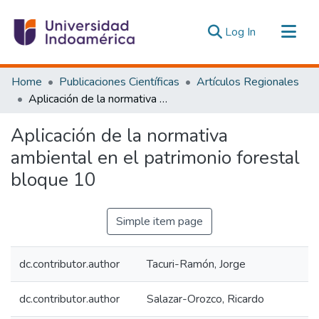
(current)
Log In
Communities & Collections
Home
Publicaciones Científicas
Artículos Regionales
All of DSpace
Aplicación de la normativa ambiental en el patrimonio forestal bloque 10
Statistics
Aplicación de la normativa
Estadísticas Externas
ambiental en el patrimonio forestal
bloque 10
Simple item page
dc.contributor.author
Tacuri-Ramón, Jorge
dc.contributor.author
Salazar-Orozco, Ricardo