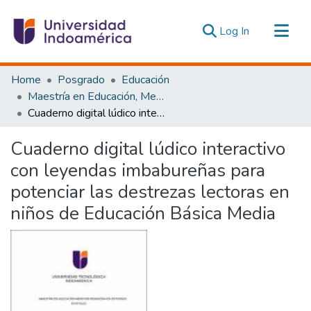
(current)
Log In
Communities & Collections
Home
Posgrado
Educación
All of DSpace
Maestría en Educación, Mención Pedagogía en Entornos Digitales
Cuaderno digital lúdico interactivo con leyendas imbabureñas para potenciar las destrezas lectoras en niños de Educación Básica Media
Statistics
Estadísticas Externas
Cuaderno digital lúdico interactivo
con leyendas imbabureñas para
potenciar las destrezas lectoras en
niños de Educación Básica Media