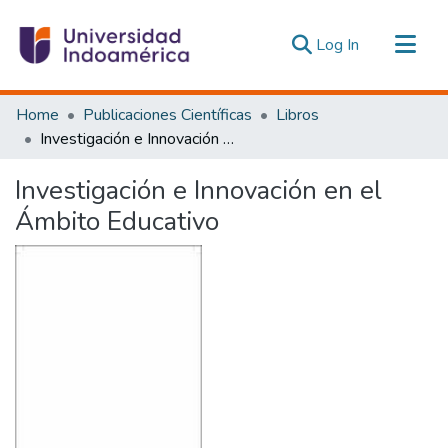
(current)
Log In
Communities & Collections
Home
Publicaciones Científicas
Libros
All of DSpace
Investigación e Innovación en el Ámbito Educativo
Statistics
Investigación e Innovación en el
Estadísticas Externas
Ámbito Educativo