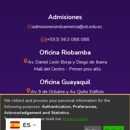
Admisiones
admisionesindoamerica@uti.edu.ec
(+593) 963 088 088
Oficina Riobamba
Av. Daniel León Borja y Diego de Ibarra
Mall del Centro - Primer piso alto
Oficina Guayaquil
Av. 9 de Octubre y Av. Quito Edificio
INDUAUTO - Planta baja
We collect and process your personal information for the
following purposes:
Authentication, Preferences,
Acknowledgement and Statistics
.
To learn more, please read our
privacy policy
.
ES
Soporte Técnico
Bibliolatino.com