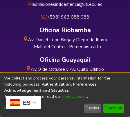
admisionesindoamerica@uti.edu.ec
(+593) 963 088 088
Oficina Riobamba
Av. Daniel León Borja y Diego de Ibarra
Mall del Centro - Primer piso alto
Oficina Guayaquil
Av. 9 de Octubre y Av. Quito Edificio
INDUAUTO - Planta baja
We collect and process your personal information for the
following purposes:
Authentication, Preferences,
Acknowledgement and Statistics
.
To learn more, please read our
privacy policy
.
ES
Soporte Técnico
Bibliolatino.com
Customize
Decline
That's ok