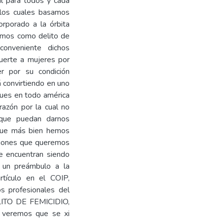
al para todos y cada
 los cuales basamos
orporado a la órbita
íamos como delito de
conveniente dichos
uerte a mujeres por
er por su condición
á convirtiendo en uno
pues en todo américa
 razón por la cual no
s que puedan darnos
 que más bien hemos
iniones que queremos
e encuentran siendo
 un preámbulo a la
rtículo en el COIP,
os profesionales del
TO DE FEMICIDIO,
l veremos que se xi