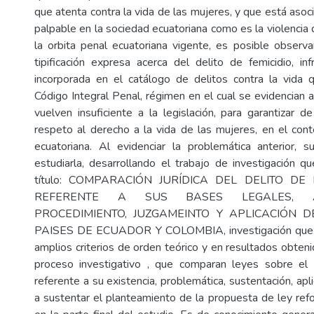
que atenta contra la vida de las mujeres, y que está aso
palpable en la sociedad ecuatoriana como es la violencia 
la orbita penal ecuatoriana vigente, es posible observ
tipificación expresa acerca del delito de femicidio, in
incorporada en el catálogo de delitos contra la vida 
Código Integral Penal, régimen en el cual se evidencian 
vuelven insuficiente a la legislación, para garantizar d
respeto al derecho a la vida de las mujeres, en el con
ecuatoriana. Al evidenciar la problemática anterior, s
estudiarla, desarrollando el trabajo de investigación 
título: COMPARACIÓN JURÍDICA DEL DELITO DE 
REFERENTE A SUS BASES LEGALES, AR
PROCEDIMIENTO, JUZGAMEINTO Y APLICACIÓN 
PAISES DE ECUADOR Y COLOMBIA, investigación que 
amplios criterios de orden teórico y en resultados obten
proceso investigativo , que comparan leyes sobre el
referente a su existencia, problemática, sustentación, apl
a sustentar el planteamiento de la propuesta de ley ref