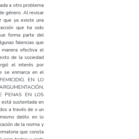
ciada a otro problema
de género. Al revisar
ar que ya existe una
fracción que ha sido
que forma parte del
algunas falencias que
e manera efectiva el
texto de la sociedad
urgió el interés por
que se enmarca en el
FEMICIDIO, EN LO
GUMENTACIÓN,
DE PENAS EN LOS
está sustentada en
idos a través de x un
 mismo delito en lo
icación de la norma y
ormatoria que consta