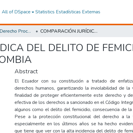
All of DSpace
Statistics
Estadísticas Externas
Maestría en Derecho Procesal, Mención Derecho Penal
COMPARACIÓN JURÍDICA DEL DELITO DE FEMICIDIO, EN LOS PAISES DE ECUADOR Y COLOMBIA
ICA DEL DELITO DE FEMICI
LOMBIA
Abstract
El Ecuador con su constitución a tratado de enfatiz
derechos humanos, garantizando la inviolabilidad de la 
finalidad de proteger eficientemente este derecho y de e
efectiva de los derechos a sancionado en el Código Integ
algunos como el delito del femicidio, consecuencia de la
Pese a la protección constitucional del derecho a la 
especialmente en los últimos años se ha hecho eviden
que tiene que ver con la alta incidencia del delito de femic