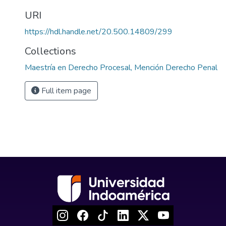
URI
https://hdl.handle.net/20.500.14809/299
Collections
Maestría en Derecho Procesal, Mención Derecho Penal
Full item page