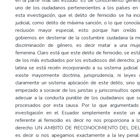
en la parte final del estudio. Es de conocimiento gener
uno de los ciudadanos pertenecientes a los países en
esta investigación, que el delito de femicidio se ha inc
judicial, como delito de máxima sanción, o lo que conoc
reclusión mayor especial, esto porque han creído 
gobiernos en desterrar de la costumbre ciudadana la m
discriminación de género, es decir matar a una muj
femenina. Claro está que este delito de femicidio, se est
de los más estudiados por los estudiosos del derecho, 
latina se está recién incorporando a su sistema judicial
existe mayormente doctrina, jurisprudencia, ni leye
claramente un sistema aplicación de este delito, sino
empezado a socavar de los juristas y jurisconsultos op
adecuar a la conducta punible de los ciudadanos que s
procesados por esta causa. Por lo que argumentado
investigación en el Ecuador simplemente existe un a
referente al femicidio es decir no nos proporciona a l
derecho UN AMBITO DE RECONOCIMIENTO DEL DELI
es decir si nos apegamos exactamente a la ley pena