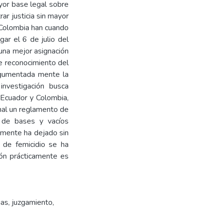
ayor base legal sobre
r justicia sin mayor
 Colombia han cuando
gar el 6 de julio del
una mejor asignación
e reconocimiento del
rgumentada mente la
investigación busca
 Ecuador y Colombia,
onal un reglamento de
a de bases y vacíos
camente ha dejado sin
 de femicidio se ha
ción prácticamente es
nas
,
juzgamiento
,