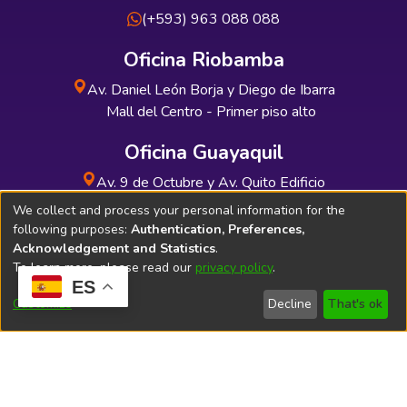
(+593) 963 088 088
Oficina Riobamba
Av. Daniel León Borja y Diego de Ibarra
Mall del Centro - Primer piso alto
Oficina Guayaquil
Av. 9 de Octubre y Av. Quito Edificio
INDUAUTO - Planta baja
We collect and process your personal information for the
following purposes:
Authentication, Preferences,
Acknowledgement and Statistics
.
To learn more, please read our
privacy policy
.
ES
Soporte Técnico
Bibliolatino.com
Customize
Decline
That's ok