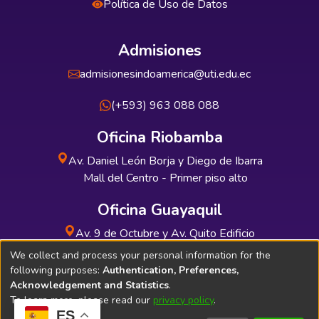
Política de Uso de Datos
Admisiones
admisionesindoamerica@uti.edu.ec
(+593) 963 088 088
Oficina Riobamba
Av. Daniel León Borja y Diego de Ibarra
Mall del Centro - Primer piso alto
Oficina Guayaquil
Av. 9 de Octubre y Av. Quito Edificio
INDUAUTO - Planta baja
We collect and process your personal information for the
following purposes:
Authentication, Preferences,
Acknowledgement and Statistics
.
To learn more, please read our
privacy policy
.
ES