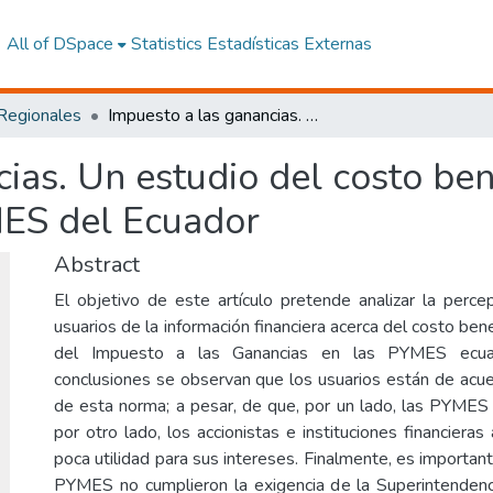
All of DSpace
Statistics
Estadísticas Externas
 Regionales
Impuesto a las ganancias. Un estudio del costo beneficio de su aplicación en las PYMES del Ecuador
ias. Un estudio del costo ben
MES del Ecuador
Abstract
El objetivo de este artículo pretende analizar la perce
usuarios de la información financiera acerca del costo bene
del Impuesto a las Ganancias en las PYMES ecuato
conclusiones se observan que los usuarios están de acuer
de esta norma; a pesar, de que, por un lado, las PYMES 
por otro lado, los accionistas e instituciones financiera
poca utilidad para sus intereses. Finalmente, es importan
PYMES no cumplieron la exigencia de la Superintenden