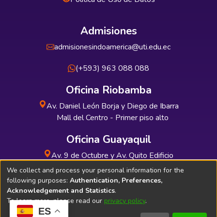
Admisiones
admisionesindoamerica@uti.edu.ec
(+593) 963 088 088
Oficina Riobamba
Av. Daniel León Borja y Diego de Ibarra
Mall del Centro - Primer piso alto
Oficina Guayaquil
Av. 9 de Octubre y Av. Quito Edificio
INDUAUTO - Planta baja
We collect and process your personal information for the
following purposes:
Authentication, Preferences,
Acknowledgement and Statistics
.
To learn more, please read our
privacy policy
.
ES
Soporte Técnico
Bibliolatino.com