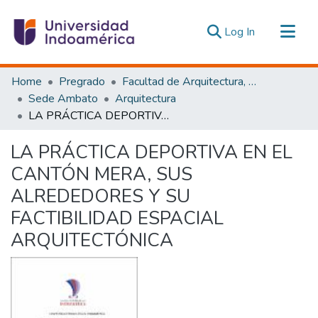
(current)
Log In
Communities & Collections
Home
Pregrado
Facultad de Arquitectura, Artes y Diseño
All of DSpace
Sede Ambato
Arquitectura
LA PRÁCTICA DEPORTIVA EN EL CANTÓN MERA, SUS ALREDEDORES Y SU FACTIBILIDAD ESPACIAL ARQUITECTÓNICA
Statistics
Estadísticas Externas
LA PRÁCTICA DEPORTIVA EN EL
CANTÓN MERA, SUS
ALREDEDORES Y SU
FACTIBILIDAD ESPACIAL
ARQUITECTÓNICA