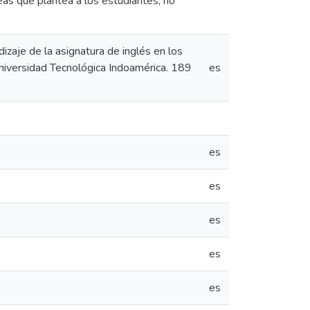
reas que plantea a los estudiantes, no
zaje de la asignatura de inglés en los
Universidad Tecnológica Indoamérica. 189
es
es
es
es
es
es