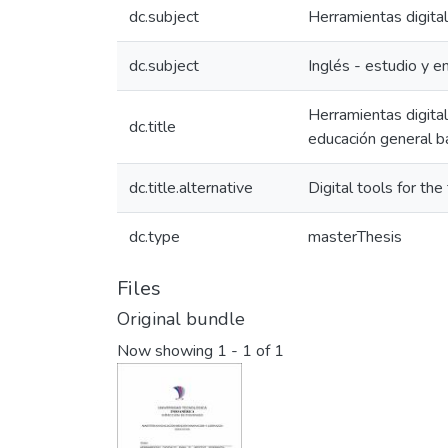
dc.subject
Herramientas digita
dc.subject
Inglés - estudio y 
Herramientas digital
dc.title
educación general b
dc.title.alternative
Digital tools for the
dc.type
masterThesis
Files
Original bundle
Now showing
1 - 1 of 1