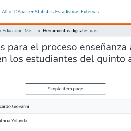
All of DSpace
Statistics
Estadísticas Externas
Maestría en Educación, Mención Innovación y Liderazgo Educativo
Herramientas digitales para el proceso enseñanza aprendizaje de la asignatura de inglés en los estudiantes del quinto año de educación general básica
s para el proceso enseñanza 
en los estudiantes del quinto
Simple item page
icardo Giovanni
tricia Yolanda