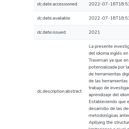
dc.date.accessioned
2022-07-18T18:5
dc.date.available
2022-07-18T18:5
dc.date.issued
2021
La presente investig
del idioma inglés e
Traversari ya que en
potencializada por l
de herramientas digi
de las herramientas 
trabajo de investiga
dc.description.abstract
aprendizaje del idio
Estableciendo que e
desarrollo de las d
metodológicas ante
Apllying the struct