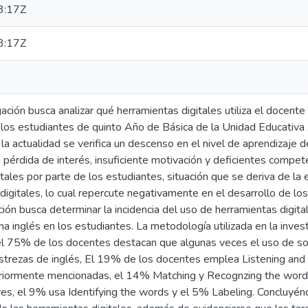
3:17Z
3:17Z
ación busca analizar qué herramientas digitales utiliza el docent
n los estudiantes de quinto Año de Básica de la Unidad Educati
 la actualidad se verifica un descenso en el nivel de aprendizaje d
a pérdida de interés, insuficiente motivación y deficientes compet
tales por parte de los estudiantes, situación que se deriva de la
digitales, lo cual repercute negativamente en el desarrollo de lo
ción busca determinar la incidencia del uso de herramientas digit
ma inglés en los estudiantes. La metodología utilizada en la investi
l 75% de los docentes destacan que algunas veces el uso de sof
estrezas de inglés, El 19% de los docentes emplea Listening and 
riormente mencionadas, el 14% Matching y Recognzing the word
ures, el 9% usa Identifying the words y el 5% Labeling. Concluy