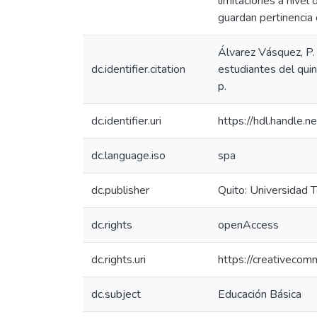
limitaciones a nivel
guardan pertinencia 
Álvarez Vásquez, P. 
dc.identifier.citation
estudiantes del quin
p.
dc.identifier.uri
https://hdl.handle
dc.language.iso
spa
dc.publisher
Quito: Universidad 
dc.rights
openAccess
dc.rights.uri
https://creativecom
dc.subject
Educación Básica