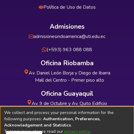
Política de Uso de Datos
Admisiones
admisionesindoamerica@uti.edu.ec
(+593) 963 088 088
Oficina Riobamba
Av. Daniel León Borja y Diego de Ibarra
Mall del Centro - Primer piso alto
Oficina Guayaquil
Av. 9 de Octubre y Av. Quito Edificio
INDUAUTO - Planta baja
We collect and process your personal information for the
following purposes:
Authentication, Preferences,
Acknowledgement and Statistics
.
To learn more, please read our
privacy policy
.