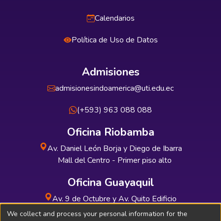
Calendarios
Política de Uso de Datos
Admisiones
admisionesindoamerica@uti.edu.ec
(+593) 963 088 088
Oficina Riobamba
Av. Daniel León Borja y Diego de Ibarra
Mall del Centro - Primer piso alto
Oficina Guayaquil
Av. 9 de Octubre y Av. Quito Edificio
INDUAUTO - Planta baja
We collect and process your personal information for the