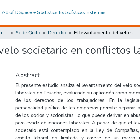
All of DSpace
Statistics
Estadísticas Externas
Facultad de Jurisprudencia, Ciencias Políticas y Económicas
Sede Quito
Derecho
El levantamiento del velo societario en conflictos laborales en el Ecuador
elo societario en conflictos l
Abstract
El presente estudio analiza el levantamiento del velo soc
laborales en Ecuador, evaluando su aplicación como mec
de los derechos de los trabajadores. En la legislac
personalidad jurídica de las empresas permite separar l
de los socios y accionistas, lo que puede derivar en abu
para evadir obligaciones laborales. A pesar de que el le
societario está contemplado en la Ley de Compañías, 
ámbito laboral es limitada y carece de un marco n