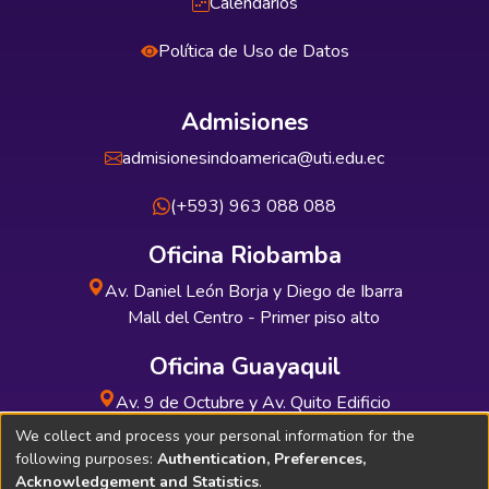
Calendarios
Política de Uso de Datos
Admisiones
admisionesindoamerica@uti.edu.ec
(+593) 963 088 088
Oficina Riobamba
Av. Daniel León Borja y Diego de Ibarra
Mall del Centro - Primer piso alto
Oficina Guayaquil
Av. 9 de Octubre y Av. Quito Edificio
INDUAUTO - Planta baja
We collect and process your personal information for the
following purposes:
Authentication, Preferences,
Acknowledgement and Statistics
.