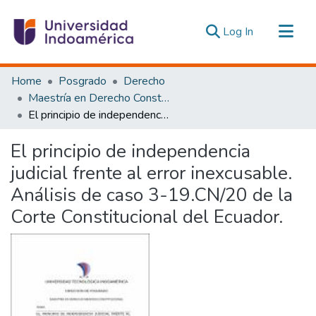
(current)
Log In
Communities & Collections
Home
Posgrado
Derecho
All of DSpace
Maestría en Derecho Constitucional con Mención en Derecho Constitucional
El principio de independencia judicial frente al error inexcusable. Análisis de caso 3-19.CN/20 de la Corte Constitucional del Ecuador.
Statistics
Estadísticas Externas
El principio de independencia
judicial frente al error inexcusable.
Análisis de caso 3-19.CN/20 de la
Corte Constitucional del Ecuador.