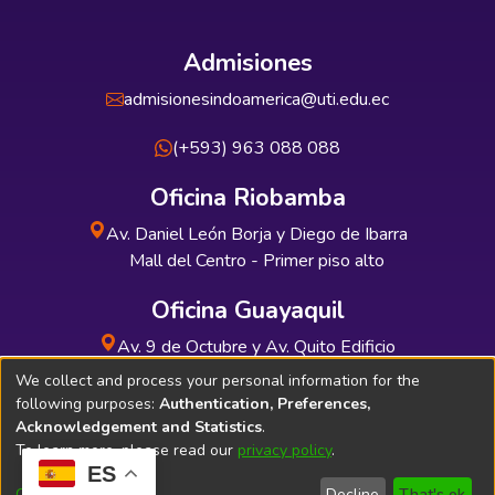
Admisiones
admisionesindoamerica@uti.edu.ec
(+593) 963 088 088
Oficina Riobamba
Av. Daniel León Borja y Diego de Ibarra
Mall del Centro - Primer piso alto
Oficina Guayaquil
Av. 9 de Octubre y Av. Quito Edificio
INDUAUTO - Planta baja
We collect and process your personal information for the
following purposes:
Authentication, Preferences,
Acknowledgement and Statistics
.
To learn more, please read our
privacy policy
.
ES
Soporte Técnico
Bibliolatino.com
Customize
Decline
That's ok