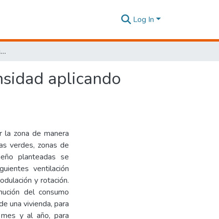
Log In
Diseño de un conjunto habitacional de mediana densidad aplicando sistemas de energías alternativas, Lumbisí, Quito
nsidad aplicando
ar la zona de manera
nas verdes, zonas de
seño planteadas se
guientes ventilación
odulación y rotación.
inución del consumo
de una vivienda, para
, mes y al año, para