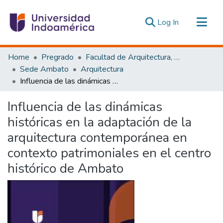
(current)
Log In
Communities & Collections
Home
Pregrado
Facultad de Arquitectura, Artes y Diseño
All of DSpace
Sede Ambato
Arquitectura
Influencia de las dinámicas históricas en la adaptación de la arquitectura contemporánea en contexto patrimoniales en el centro histórico de Ambato
Statistics
Estadísticas Externas
Influencia de las dinámicas
históricas en la adaptación de la
arquitectura contemporánea en
contexto patrimoniales en el centro
histórico de Ambato