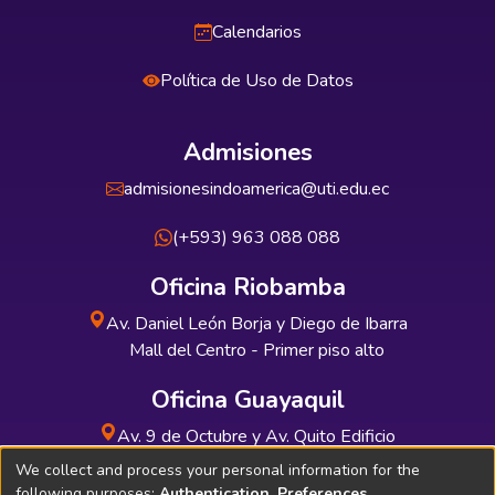
Calendarios
Política de Uso de Datos
Admisiones
admisionesindoamerica@uti.edu.ec
(+593) 963 088 088
Oficina Riobamba
Av. Daniel León Borja y Diego de Ibarra
Mall del Centro - Primer piso alto
Oficina Guayaquil
Av. 9 de Octubre y Av. Quito Edificio
INDUAUTO - Planta baja
We collect and process your personal information for the
following purposes:
Authentication, Preferences,