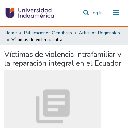
(current)
Log In
Communities & Collections
Home
Publicaciones Científicas
Artículos Regionales
All of DSpace
Víctimas de violencia intrafamiliar y la reparación integral en el Ecuador
Statistics
Víctimas de violencia intrafamiliar y
Estadísticas Externas
la reparación integral en el Ecuador