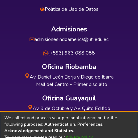
Política de Uso de Datos
Admisiones
admisionesindoamerica@uti.edu.ec
(+593) 963 088 088
Oficina Riobamba
Av. Daniel León Borja y Diego de Ibarra
Mall del Centro - Primer piso alto
Oficina Guayaquil
Av. 9 de Octubre y Av. Quito Edificio
INDUAUTO - Planta baja
We collect and process your personal information for the
following purposes:
Authentication, Preferences,
Acknowledgement and Statistics
.
To learn more, please read our
privacy policy
.