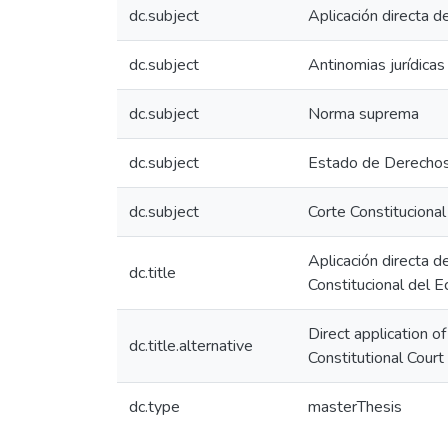
dc.subject
Aplicación directa d
dc.subject
Antinomias jurídicas
dc.subject
Norma suprema
dc.subject
Estado de Derecho
dc.subject
Corte Constitucional
Aplicación directa d
dc.title
Constitucional del E
Direct application 
dc.title.alternative
Constitutional Court
dc.type
masterThesis