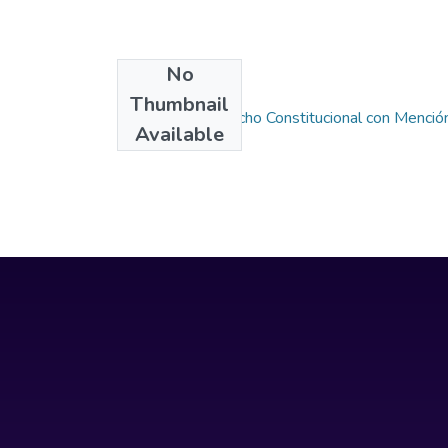
No
Collections
Thumbnail
Maestría en Derecho Constitucional con Menció
Available