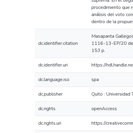
suprema. En el segun
procedimiento que re
análisis del voto co
dentro de la propues
Masapanta Gallegos, 
dc.identifier.citation
1116-13-EP/20 de la
153 p.
dc.identifier.uri
https://hdl.handle
dc.language.iso
spa
dc.publisher
Quito : Universidad
dc.rights
openAccess
dc.rights.uri
https://creativecom