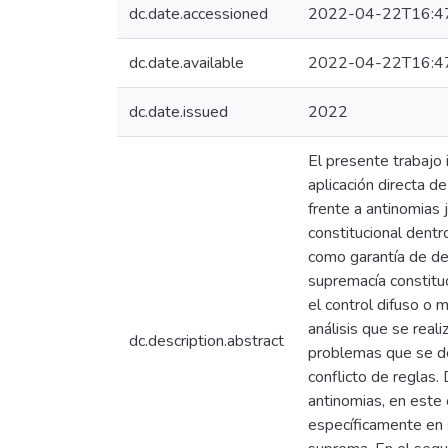
dc.date.accessioned
2022-04-22T16:4
dc.date.available
2022-04-22T16:4
dc.date.issued
2022
El presente trabajo 
aplicación directa de
frente a antinomias 
constitucional dentr
como garantía de de
supremacía constitu
el control difuso o
análisis que se real
dc.description.abstract
problemas que se der
conflicto de reglas
antinomias, en este
específicamente en s