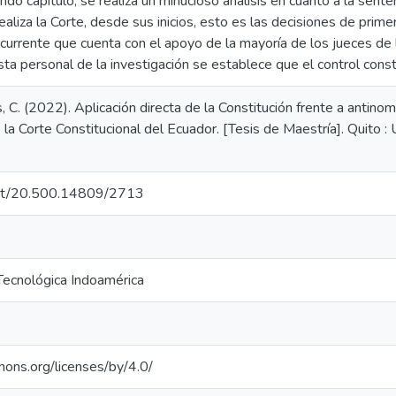
do capítulo, se realiza un minucioso análisis en cuanto a la sente
aliza la Corte, desde sus inicios, esto es las decisiones de primer
ncurrente que cuenta con el apoyo de la mayoría de los jueces de 
ta personal de la investigación se establece que el control const
C. (2022). Aplicación directa de la Constitución frente a antinomia
 Corte Constitucional del Ecuador. [Tesis de Maestría]. Quito : 
.net/20.500.14809/2713
 Tecnológica Indoamérica
mons.org/licenses/by/4.0/