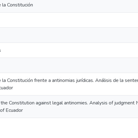
e la Constitución
s
e la Constitución frente a antinomias jurídicas. Análisis de la s
cuador
of the Constitution against legal antinomies. Analysis of judgme
 of Ecuador