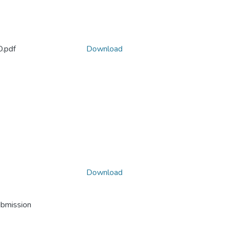
.pdf
Download
Download
ubmission