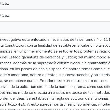
7:35Z
7:35Z
investigativo está enfocado en el análisis de la sentencia No. 1
 la Constitución, con la finalidad de establecer si cabe o no la ap
jurídicas, en un primer momento se estudian los problemas relacio
o del Estado garantista de derechos y justicia; del mismo modo se r
rechos, además de la supremacía constitucional. Se realizótambi
cional en los países de habla hispana. Se aborda temas como el 
 modelo americano, dentro de estos sus consecuencias y caracterí
iza, se establece que en Ecuador existe un control mixto de consti
ivan de la aplicación directa de la norma suprema, como sus difi
. Del mismo modo se efectúa un análisis metódico de los métodos
 orden de ideas, se establecen la regla de solución de antinomia
u artículo 425. A esto agregamos la línea jurisprudencial vinculad