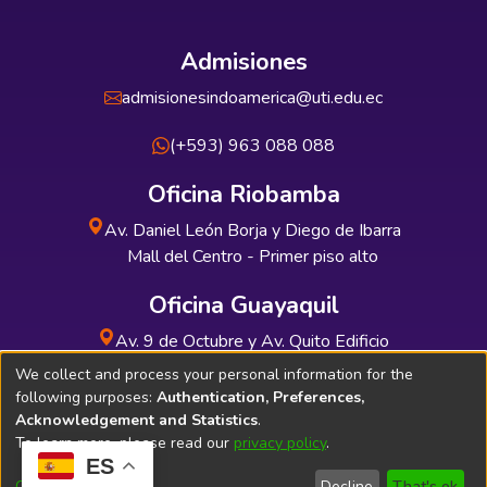
Admisiones
admisionesindoamerica@uti.edu.ec
(+593) 963 088 088
Oficina Riobamba
Av. Daniel León Borja y Diego de Ibarra
Mall del Centro - Primer piso alto
Oficina Guayaquil
Av. 9 de Octubre y Av. Quito Edificio
INDUAUTO - Planta baja
We collect and process your personal information for the
following purposes:
Authentication, Preferences,
Acknowledgement and Statistics
.
To learn more, please read our
privacy policy
.
ES
Soporte Técnico
Bibliolatino.com
Customize
Decline
That's ok