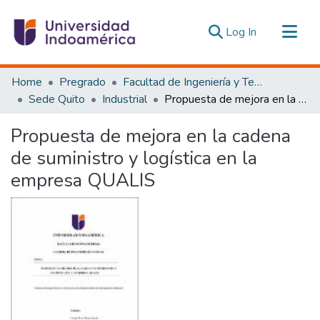
(current)
Log In
Communities & Collections
Home
Pregrado
Facultad de Ingeniería y Tecnologías de la Información y la Comunicación
All of DSpace
Sede Quito
Industrial
Propuesta de mejora en la cadena de suministro y logística en la empresa QUALIS
Statistics
Propuesta de mejora en la cadena
Estadísticas Externas
de suministro y logística en la
empresa QUALIS