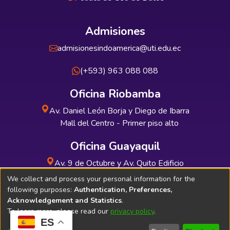
Admisiones
admisionesindoamerica@uti.edu.ec
(+593) 963 088 088
Oficina Riobamba
Av. Daniel León Borja y Diego de Ibarra
Mall del Centro - Primer piso alto
Oficina Guayaquil
Av. 9 de Octubre y Av. Quito Edificio
INDUAUTO - Planta baja
We collect and process your personal information for the
following purposes:
Authentication, Preferences,
Acknowledgement and Statistics
.
To learn more, please read our
privacy policy
.
ES
Soporte Técnico
Bibliolatino.com