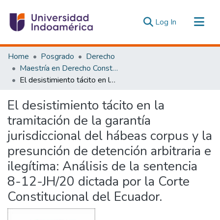
(current)
Log In
Communities & Collections
Home
Posgrado
Derecho
All of DSpace
Maestría en Derecho Constitucional con Mención en Derecho Constitucional
El desistimiento tácito en la tramitación de la garantía jurisdiccional del hábeas corpus y la presunción de detención arbitraria e ilegítima: Análisis de la sentencia 8-12-JH/20 dictada por la Corte Constitucional del Ecuador.
Statistics
Estadísticas Externas
El desistimiento tácito en la
tramitación de la garantía
jurisdiccional del hábeas corpus y la
presunción de detención arbitraria e
ilegítima: Análisis de la sentencia
8-12-JH/20 dictada por la Corte
Constitucional del Ecuador.