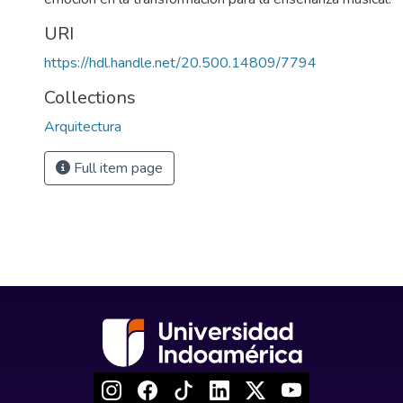
URI
https://hdl.handle.net/20.500.14809/7794
Collections
Arquitectura
Full item page