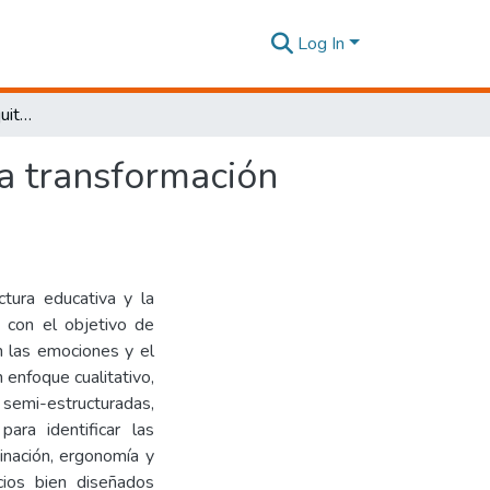
Log In
La intersección de la arquitectura y la emoción en la transformación para la enseñanza musical
la transformación
ctura educativa y la
, con el objetivo de
n las emociones y el
 enfoque cualitativo,
emi-estructuradas,
para identificar las
inación, ergonomía y
cios bien diseñados