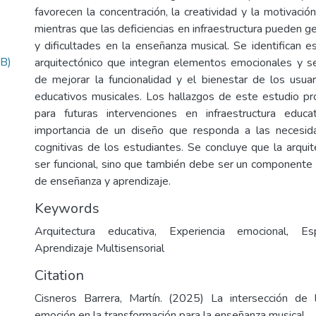
favorecen la concentración, la creatividad y la motivació
mientras que las deficiencias en infraestructura pueden 
y dificultades en la enseñanza musical. Se identifican e
B)
arquitectónico que integran elementos emocionales y sen
de mejorar la funcionalidad y el bienestar de los usua
educativos musicales. Los hallazgos de este estudio p
para futuras intervenciones en infraestructura educa
importancia de un diseño que responda a las necesi
cognitivas de los estudiantes. Se concluye que la arqui
ser funcional, sino que también debe ser un componente 
de enseñanza y aprendizaje.
Keywords
Arquitectura educativa, Experiencia emocional, Esp
Aprendizaje Multisensorial
Citation
Cisneros Barrera, Martín. (2025) La intersección de l
emoción en la transformación para la enseñanza musical.